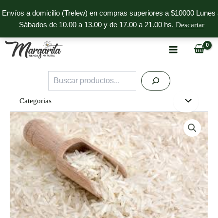
Ir
Envíos a domicilio (Trelew) en compras superiores a $10000 Lunes 
al
Sábados de 10.00 a 13.00 y de 17.00 a 21.00 hs.
Descartar
contenido
Buscar
Categorias
Arroz
Basmati
X
25
KG
cantidad