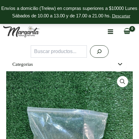
Ir
Envíos a domicilio (Trelew) en compras superiores a $10000 Lunes 
al
Sábados de 10.00 a 13.00 y de 17.00 a 21.00 hs.
Descartar
contenido
Buscar
Categorias
Avena
Gruesa
Margarita
x
1
kg
cantidad