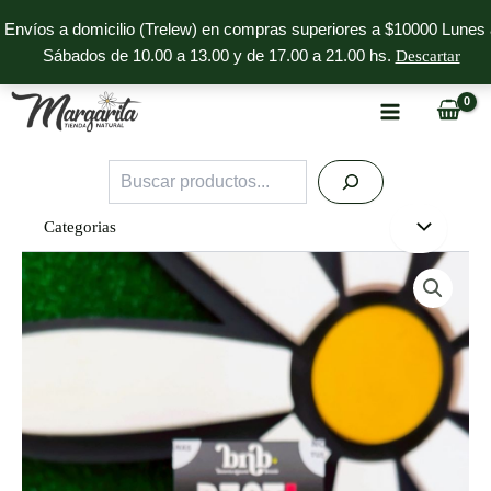
Ir
Envíos a domicilio (Trelew) en compras superiores a $10000 Lunes 
al
Sábados de 10.00 a 13.00 y de 17.00 a 21.00 hs.
Descartar
contenido
Buscar
Categorias
B3ST!
Protein
Benevia
Natural
Brands
cantidad