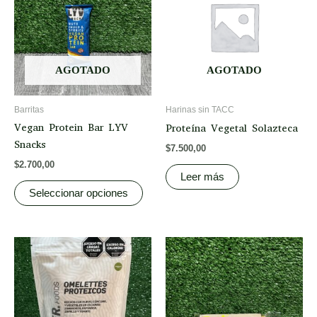
multiple
variants.
The
options
AGOTADO
AGOTADO
may
be
Barritas
Harinas sin TACC
chosen
Vegan Protein Bar LYV
Proteína Vegetal Solazteca
on
Snacks
$
7.500,00
the
$
2.700,00
product
Leer más
page
Seleccionar opciones