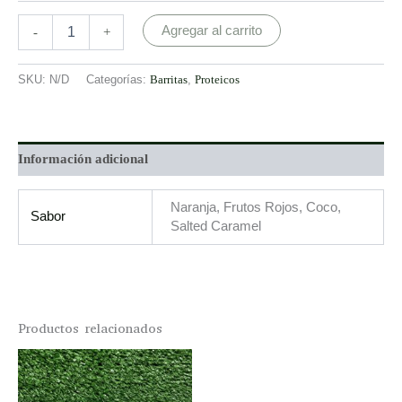
Agregar al carrito
-
+
SKU:
N/D
Categorías:
Barritas
,
Proteicos
Información adicional
Naranja, Frutos Rojos, Coco,
Sabor
Salted Caramel
Productos relacionados
This
product
has