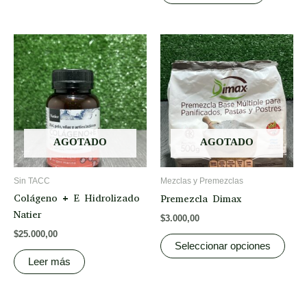
Este
prod
tiene
vari
varia
Las
opci
AGOTADO
AGOTADO
se
pued
Sin TACC
Mezclas y Premezclas
elegi
Colágeno + E Hidrolizado
Premezcla Dimax
en
Natier
$
3.000,00
la
$
25.000,00
pági
Seleccionar opciones
del
Leer más
prod