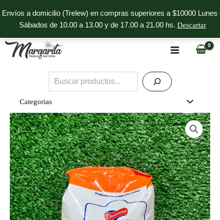
Ir
Envíos a domicilio (Trelew) en compras superiores a $10000 Lunes 
al
Sábados de 10.00 a 13.00 y de 17.00 a 21.00 hs.
Descartar
contenido
Buscar
Categorias
Bicarbonato
de
Sodio
Dicomere
x
1kg
cantidad