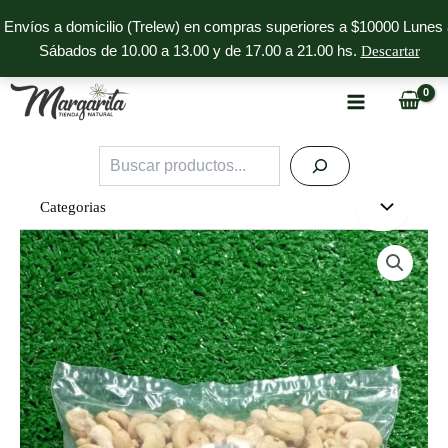
Ir
Envíos a domicilio (Trelew) en compras superiores a $10000 Lunes 
al
Sábados de 10.00 a 13.00 y de 17.00 a 21.00 hs.
Descartar
contenido
Buscar
Categorias
Castañas
de
Cajú
Vietnam
x1K
cantidad