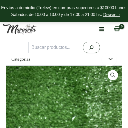
Ir
Envíos a domicilio (Trelew) en compras superiores a $10000 Lunes 
al
Sábados de 10.00 a 13.00 y de 17.00 a 21.00 hs.
Descartar
contenido
Buscar
Categorias
Centella
Asiática
Natier
cantidad