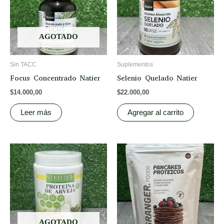
AGOTADO
Sin TACC
Suplementos
Focus Concentrado Natier
Selenio Quelado Natier
$
14.000,00
$
22.000,00
Leer más
Agregar al carrito
Price
This
range:
prod
$18.500,00
through
has
$20.500,00
multi
varia
The
opti
AGOTADO