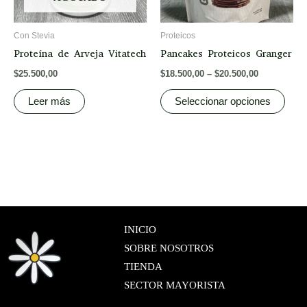
may
be
Con Stevia
Proteicos
chos
Proteína de Arveja Vitatech
Pancakes Proteicos Granger
on
$
25.500,00
$
18.500,00
–
$
20.500,00
the
prod
Leer más
Seleccionar opciones
page
INICIO
SOBRE NOSOTROS
TIENDA
SECTOR MAYORISTA