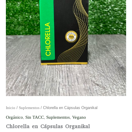
Inicio
/
Suplementos
/ Chlorella en Cápsulas Organikal
Orgánico
,
Sin TACC
,
Suplementos
,
Vegano
Chlorella en Cápsulas Organikal