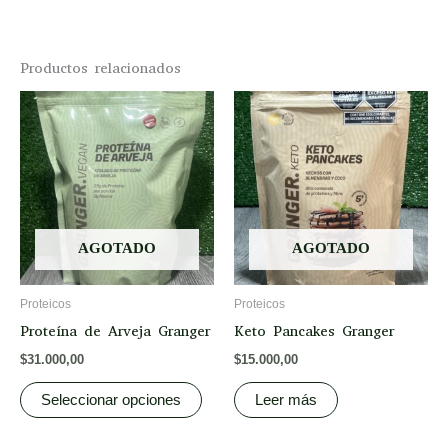
Productos relacionados
This
product
has
multiple
variants.
The
options
AGOTADO
AGOTADO
may
be
Proteicos
Proteicos
chosen
Proteína de Arveja Granger
Keto Pancakes Granger
on
$
31.000,00
$
15.000,00
the
product
Seleccionar opciones
Leer más
page