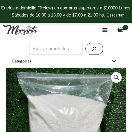
Ir
Envíos a domicilio (Trelew) en compras superiores a $10000 Lunes 
al
Sábados de 10.00 a 13.00 y de 17.00 a 21.00 hs.
Descartar
contenido
Buscar
Categorias
Coco
Rallado
High
Fat
Margarita
cantidad