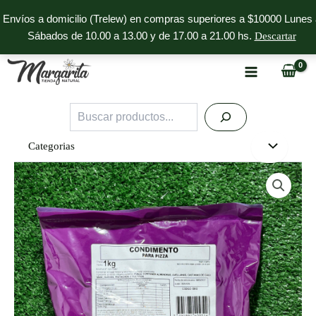
Ir
Envíos a domicilio (Trelew) en compras superiores a $10000 Lunes 
al
Sábados de 10.00 a 13.00 y de 17.00 a 21.00 hs.
Descartar
contenido
Buscar
Categorias
Condimento
para
pizza
Cumana
1kg
cantidad