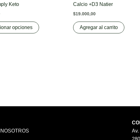
has
ply Keto
Calcio +D3 Natier
multiple
0
$
19.000,00
variants.
The
ionar opciones
Agregar al carrito
options
may
be
chosen
on
the
product
page
CO
 NOSOTROS
Av.
A
28