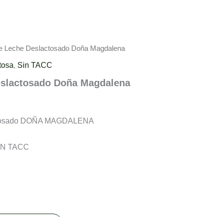
de Leche Deslactosado Doña Magdalena
tosa
,
Sin TACC
eslactosado Doña Magdalena
actosado DOÑA MAGDALENA
IN TACC