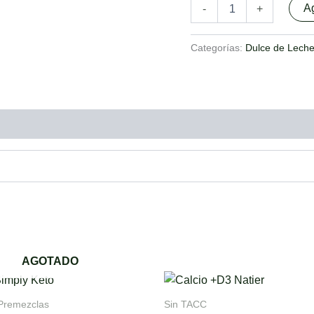
Ag
-
+
Categorías:
Dulce de Lech
AGOTADO
This
product
Premezclas
Sin TACC