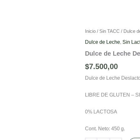
Dulce
Inicio
/
Sin TACC
/ Dulce 
de
Dulce de Leche
,
Sin Lac
Leche
Deslactosado
Dulce de Leche D
Doña
Magdalena
$
7.500,00
cantidad
Dulce de Leche Desl
LIBRE DE GLUTEN – S
0% LACTOSA
Cont. Neto: 450 g.