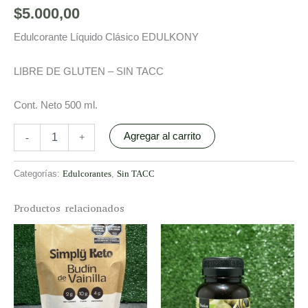
$
5.000,00
Edulcorante Líquido Clásico EDULKONY
LIBRE DE GLUTEN – SIN TACC
Cont. Neto 500 ml.
Agregar al carrito
-
+
Categorías:
Edulcorantes
,
Sin TACC
Productos relacionados
This
product
has
multiple
variants.