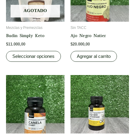
The
options
AGOTADO
may
be
Mezclas y Premezclas
Sin TACC
chosen
Budin Simply Keto
Ajo Negro Natier
on
$
11.000,00
$
20.000,00
the
product
Seleccionar opciones
Agregar al carrito
page