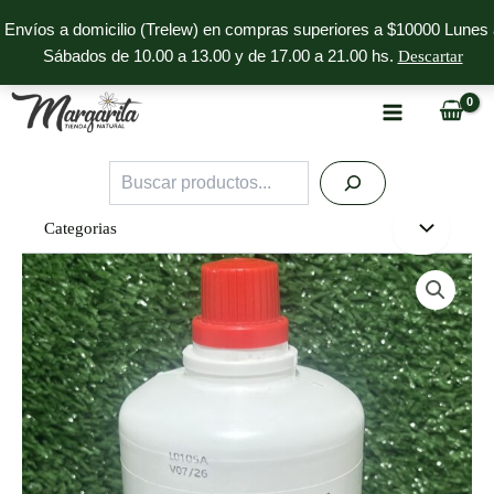
Ir
Envíos a domicilio (Trelew) en compras superiores a $10000 Lunes 
al
Sábados de 10.00 a 13.00 y de 17.00 a 21.00 hs.
Descartar
contenido
Buscar
Categorias
Edulcorante
Líquido
Edulkony
cantidad