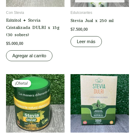
Con Stevia
Edulcorantes
Eritritol + Stevia
Stevia Jual x 250 ml
Cristalizada DULRI x 15g
$
7.500,00
(30 sobres)
Leer más
$
5.000,00
Agregar al carrito
Original
Current
price
price
¡Oferta!
¡Oferta!
was:
is:
$9.500,00.
$8.900,00.