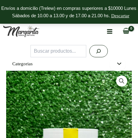
Ir
Envíos a domicilio (Trelew) en compras superiores a $10000 Lunes 
al
Sábados de 10.00 a 13.00 y de 17.00 a 21.00 hs.
Descartar
contenido
Buscar
Categorias
Endulzante
Xilitol
Oh
Yeah
cantidad