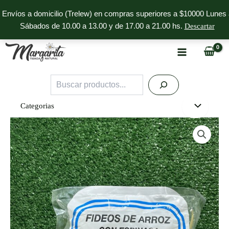
Ir
Envíos a domicilio (Trelew) en compras superiores a $10000 Lunes 
al
Sábados de 10.00 a 13.00 y de 17.00 a 21.00 hs.
Descartar
contenido
Buscar
Categorias
Fideos
de
Arroz
con
Espinaca
Soyarroz
cantidad