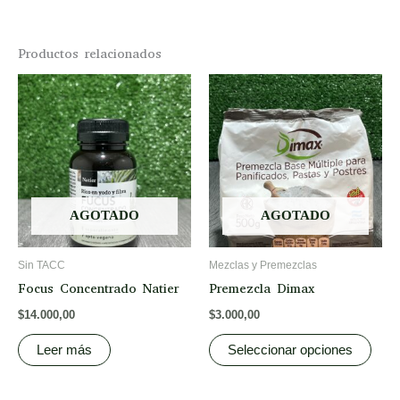
Productos relacionados
This
prod
has
multi
varia
The
opti
AGOTADO
AGOTADO
may
be
Sin TACC
Mezclas y Premezclas
chos
Focus Concentrado Natier
Premezcla Dimax
on
$
14.000,00
$
3.000,00
the
prod
Leer más
Seleccionar opciones
page