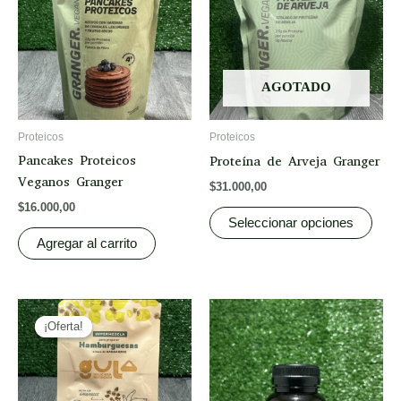
multi
varia
The
opti
AGOTADO
may
be
Proteicos
Proteicos
chos
Pancakes Proteicos
Proteína de Arveja Granger
on
Veganos Granger
$
31.000,00
the
$
16.000,00
prod
Seleccionar opciones
page
Agregar al carrito
Original
Current
price
price
¡Oferta!
¡Oferta!
was:
is:
$4.400,00.
$3.520,00.