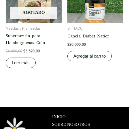
AGOTADO
Mezclas y Premezclas
Sin TACC
Supermezcla para
Canela Diabet Natier
Hamburguesas Gula
$
20.000,00
$
4.400,00
$
3.520,00
Agregar al carrito
Leer más
INICIO
SOBRE NOSOTROS