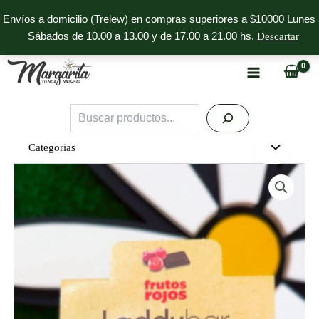
Ir
Envíos a domicilio (Trelew) en compras superiores a $10000 Lunes 
al
Sábados de 10.00 a 13.00 y de 17.00 a 21.00 hs.
Descartar
contenido
Buscar
Categorias
Frutos
Rojos
Laddubar
cantidad