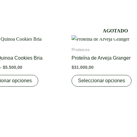
AGOTADO
Price
This
Th
range:
product
pr
$5.300,00
Proteicos
through
has
ha
uinoa Cookies Bria
Proteína de Arveja Granger
$5.500,00
multiple
mu
–
$
5.500,00
$
31.000,00
variants.
va
The
Th
ionar opciones
Seleccionar opciones
options
op
may
m
be
be
chosen
ch
on
on
the
th
product
pr