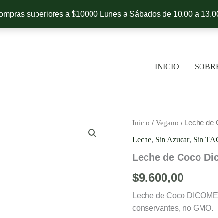
 compras superiores a $10000 Lunes a Sábados de 10.00 a 13.00
INICIO
SOBR
Inicio
/
Vegano
/ Leche de
Leche
,
Sin Azucar
,
Sin TA
Leche de Coco Di
$
9.600,00
Leche de Coco DICOMERE
conservantes, no GMO.