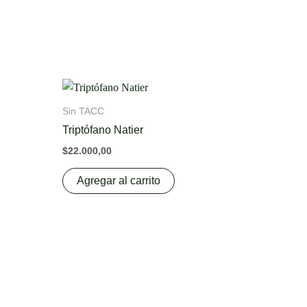
is
oduct
Sin TACC
s
Triptófano Natier
ltiple
$
22.000,00
riants.
e
Agregar al carrito
tions
ay
osen
e
oduct