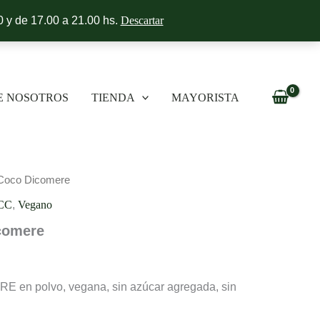
 y de 17.00 a 21.00 hs.
Descartar
E NOSOTROS
TIENDA
MAYORISTA
 Coco Dicomere
CC
,
Vegano
comere
 en polvo, vegana, sin azúcar agregada, sin