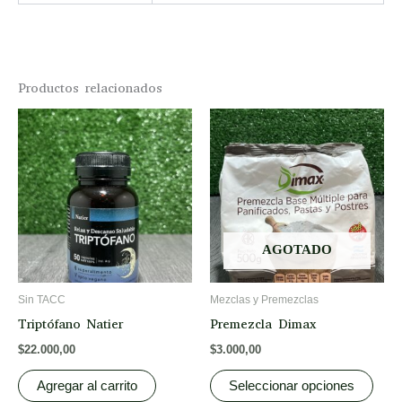
Productos relacionados
This
prod
has
multi
varia
The
opti
AGOTADO
may
be
Sin TACC
Mezclas y Premezclas
chos
Triptófano Natier
Premezcla Dimax
on
$
22.000,00
$
3.000,00
the
prod
Agregar al carrito
Seleccionar opciones
page