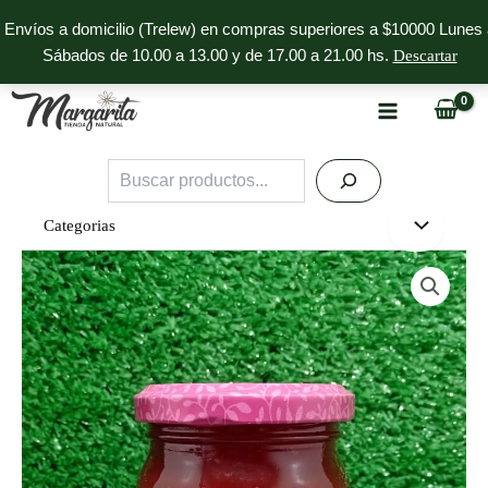
Ir
Envíos a domicilio (Trelew) en compras superiores a $10000 Lunes 
al
Sábados de 10.00 a 13.00 y de 17.00 a 21.00 hs.
Descartar
contenido
Buscar
Categorias
Mermelada
de
Tomate
El
Brocal
cantidad