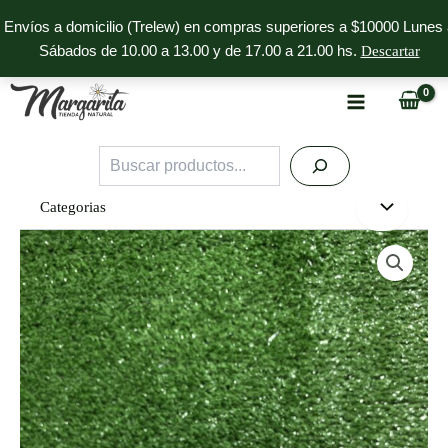
Ir
Envíos a domicilio (Trelew) en compras superiores a $10000 Lunes 
al
Sábados de 10.00 a 13.00 y de 17.00 a 21.00 hs.
Descartar
contenido
Buscar
Categorias
Miel
Apavirch
x
250g
cantidad