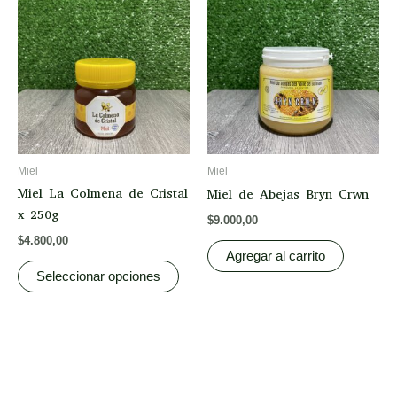
product
has
multiple
variants.
The
options
may
be
Miel
Miel
chosen
Miel La Colmena de Cristal
Miel de Abejas Bryn Crwn
on
x 250g
$
9.000,00
the
$
4.800,00
product
Agregar al carrito
page
Seleccionar opciones