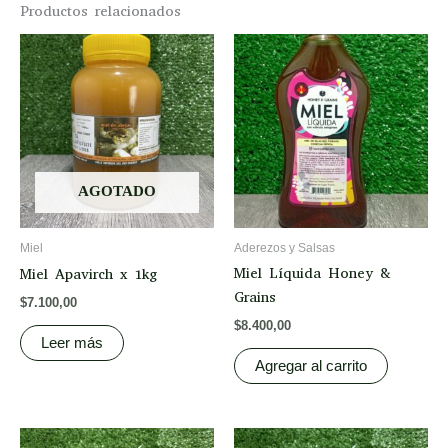
Productos relacionados
AGOTADO
Miel
Aderezos y Salsas
Miel Líquida Honey &
Miel Apavirch x 1kg
Grains
$
7.100,00
$
8.400,00
Leer más
Agregar al carrito
This