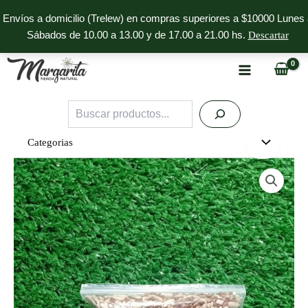
Ir
Envíos a domicilio (Trelew) en compras superiores a $10000 Lunes 
al
Sábados de 10.00 a 13.00 y de 17.00 a 21.00 hs.
Descartar
contenido
Buscar
Categorias
Mix
de
Semillas
(Lino,
Sésamo
Integral,
Chía,
Girasol)
x
200
g