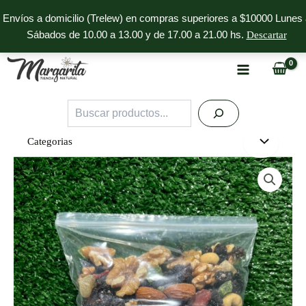
Ir
Envíos a domicilio (Trelew) en compras superiores a $10000 Lunes 
al
Sábados de 10.00 a 13.00 y de 17.00 a 21.00 hs.
Descartar
contenido
Buscar
Categorias
Mix
para
Pan
Dulce
Margarita
cantidad