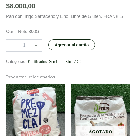
$
8.000,00
Pan con Trigo Sarraceno y Lino. Libre de Gluten. FRANK´S.
Cont. Neto 300G.
Agregar al carrito
-
+
Categorías:
Panificados
,
Semillas
,
Sin TACC
Productos relacionados
This
This
product
prod
has
has
multiple
multi
variants.
varia
The
The
options
opti
AGOTADO