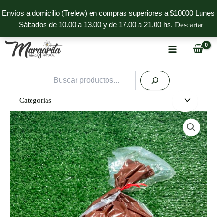
Ir
Envíos a domicilio (Trelew) en compras superiores a $10000 Lunes 
al
Sábados de 10.00 a 13.00 y de 17.00 a 21.00 hs.
Descartar
contenido
Buscar
Categorias
Pan
con
Trigo
Sarraceno
y
Lino
FRANK
´S
cantidad