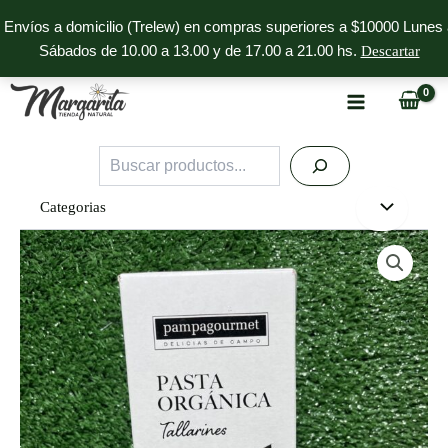
Ir
Envíos a domicilio (Trelew) en compras superiores a $10000 Lunes 
al
Sábados de 10.00 a 13.00 y de 17.00 a 21.00 hs.
Descartar
contenido
Buscar
Categorias
Pasta
Orgánica
Tallarines
Pampagourmet
cantidad