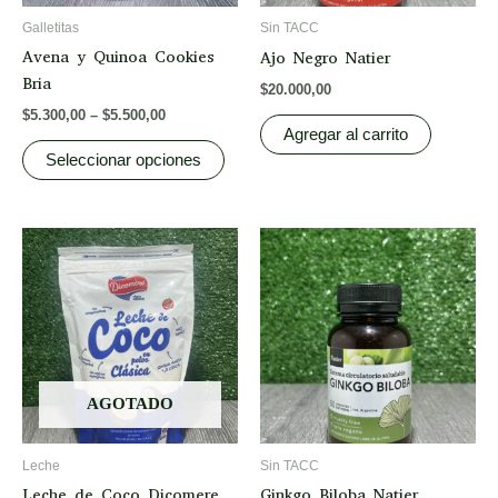
be
Galletitas
Sin TACC
chosen
Avena y Quinoa Cookies
Ajo Negro Natier
on
Bria
$
20.000,00
the
$
5.300,00
–
$
5.500,00
product
Agregar al carrito
page
Seleccionar opciones
AGOTADO
Leche
Sin TACC
Leche de Coco Dicomere
Ginkgo Biloba Natier