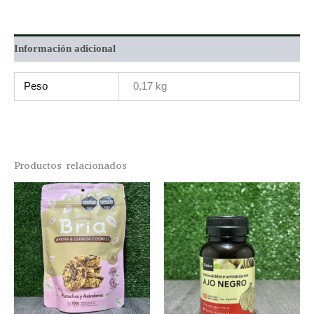
Información adicional
Peso
0,17 kg
Productos relacionados
Price
This
range:
product
$5.300,00
through
has
$5.500,00
multiple
variants.
The
options
may