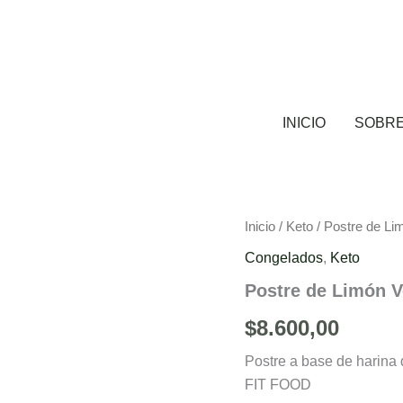
INICIO
SOBR
Inicio
/
Keto
/ Postre de Li
Congelados
,
Keto
Postre de Limón V
$
8.600,00
Postre a base de harina
FIT FOOD