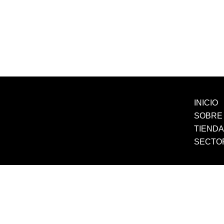
INICIO
SOBRE
TIEND
SECTO
Margarita © 2026 | By M. Williams