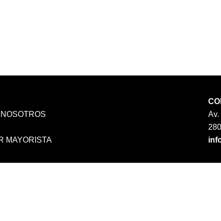
CO
 NOSOTROS
Av.
A
28
R MAYORISTA
inf