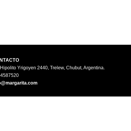
NTACTO
 Hipolito Yrigoyen 2440, Trelew, Chubut, Argentina.
04587520
o@margarita.com