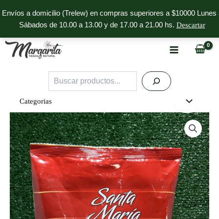
Ir
Envíos a domicilio (Trelew) en compras superiores a $10000 Lunes 
al
Sábados de 10.00 a 13.00 y de 17.00 a 21.00 hs.
Descartar
contenido
Buscar
Categorias
Premezcla
Santa
Maria
cantidad