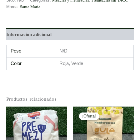
SKU:
N/D
Categorías:
Mezclas y Premezclas
,
Premezclas sin TACC
Marca:
Santa Maria
Información adicional
Peso
N/D
Color
Roja, Verde
Productos relacionados
Original
Current
This
price
price
¡Oferta!
¡Oferta!
product
was:
is:
has
$4.400,00.
$3.520,00.
multiple
variants.