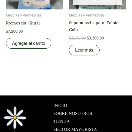
Mezclas y Premezclas
Mezclas y Premezclas
Supermezcla para Falafel
Premezcla Glutal
Gula
$
7.200,00
$
4.200,00
$
3.360,00
Agregar al carrito
Leer más
INICIO
SOBRE NOSOTROS
TIENDA
SECTOR MAYORISTA