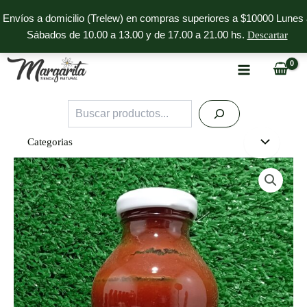
Ir
Envíos a domicilio (Trelew) en compras superiores a $10000 Lunes 
al
Sábados de 10.00 a 13.00 y de 17.00 a 21.00 hs.
Descartar
contenido
Buscar
Categorias
Pure
de
Tomate
Orgánico
Pampagourmet
cantidad