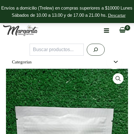
Ir
Envíos a domicilio (Trelew) en compras superiores a $10000 Lunes 
al
Sábados de 10.00 a 13.00 y de 17.00 a 21.00 hs.
Descartar
contenido
Buscar
Categorias
Pure
Proteico
Granger
cantidad