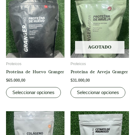
This
This
product
prod
has
has
multiple
multi
variants.
varia
The
The
options
opti
AGOTADO
may
may
be
be
Proteicos
Proteicos
chosen
chos
Proteína de Huevo Granger
Proteína de Arveja Granger
on
on
$
65.000,00
$
31.000,00
the
the
product
prod
Seleccionar opciones
Seleccionar opciones
page
page