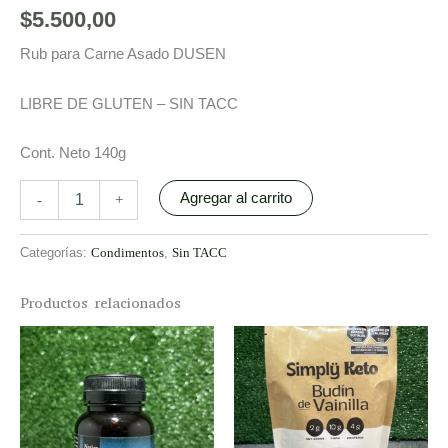
$
5.500,00
Rub para Carne Asado DUSEN
LIBRE DE GLUTEN – SIN TACC
Cont. Neto 140g
Agregar al carrito
-
+
Categorías:
Condimentos
,
Sin TACC
Productos relacionados
This
prod
has
multi
varia