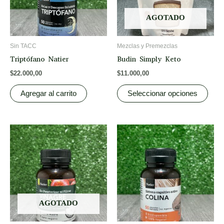
The
opti
AGOTADO
may
be
Sin TACC
Mezclas y Premezclas
chos
Triptófano Natier
Budin Simply Keto
on
$
22.000,00
$
11.000,00
the
prod
Agregar al carrito
Seleccionar opciones
page
AGOTADO