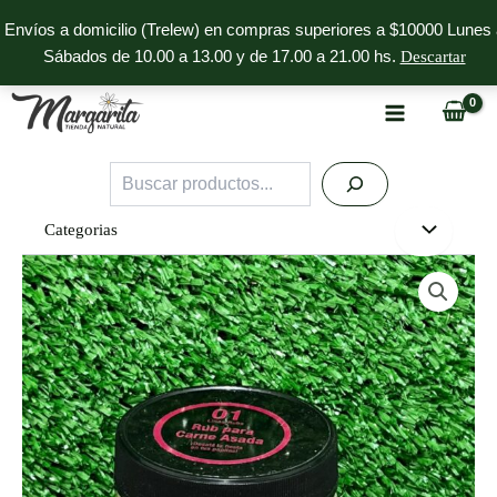
Ir
Envíos a domicilio (Trelew) en compras superiores a $10000 Lunes 
al
Sábados de 10.00 a 13.00 y de 17.00 a 21.00 hs.
Descartar
contenido
Buscar
Categorias
Rub
para
Carne
Asada
Dusen
cantidad