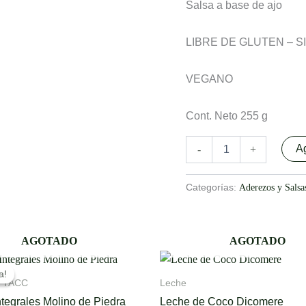
Salsa a base de ajo
LIBRE DE GLUTEN – S
VEGANO
Cont. Neto 255 g
Ag
-
+
Categorías:
Aderezos y Salsa
AGOTADO
AGOTADO
Original
Current
This
price
price
a!
a!
product
was:
is:
n TACC
Leche
$4.400,00.
$3.520,00.
has
ntegrales Molino de Piedra
Leche de Coco Dicomere