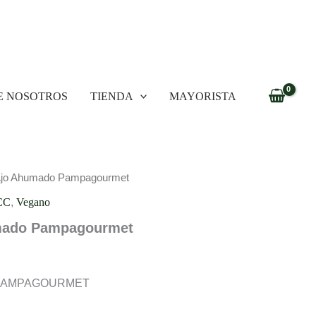
E NOSOTROS
TIENDA
MAYORISTA
 Ajo Ahumado Pampagourmet
CC
,
Vegano
umado Pampagourmet
o PAMPAGOURMET