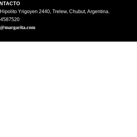
NTACTO
 Hipolito Yrigoyen 2440, Trelew, Chubut, Argentina.
04587520
o@margarita.com