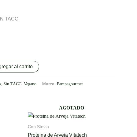
IN TACC
regar al carrito
s
,
Sin TACC
,
Vegano
Marca:
Pampagourmet
AGOTADO
Con Stevia
Proteína de Arveja Vitatech