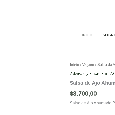
INICIO
SOBR
Salsa
Inicio
/
Vegano
/ Salsa de
de
Aderezos y Salsas
,
Sin TA
Ajo
Ahumado
Salsa de Ajo Ah
Pampagourmet
cantidad
$
8.700,00
Salsa de Ajo Ahumad