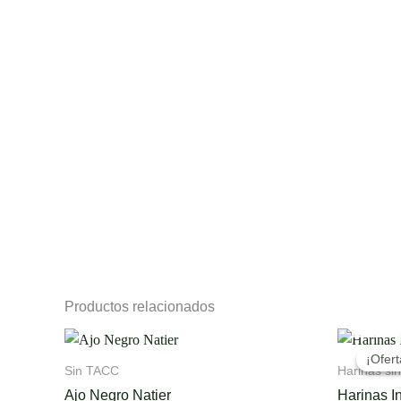
Productos relacionados
¡Ofert
¡Ofert
Sin TACC
Harinas si
Ajo Negro Natier
Harinas I