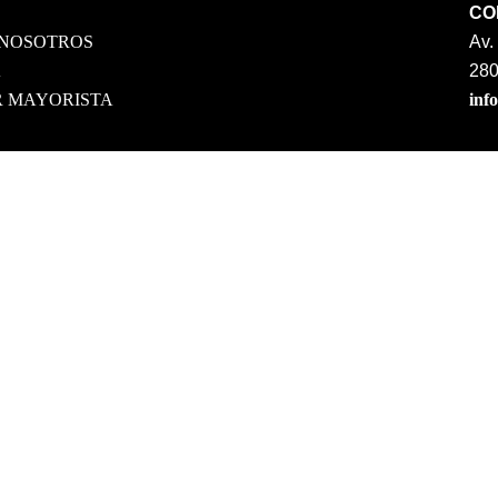
CO
 NOSOTROS
Av.
A
28
R MAYORISTA
inf