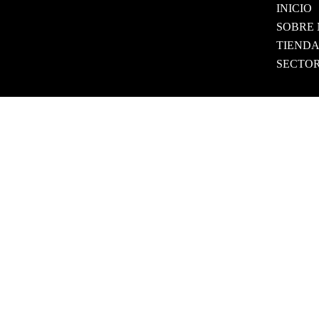
INICIO
SOBRE
TIEND
SECTO
Margarita © 2026 | By M. Williams
Margarita
Escribinos por Whatsapp
Cliente