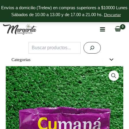
Ir
Envíos a domicilio (Trelew) en compras superiores a $10000 Lunes 
al
Sábados de 10.00 a 13.00 y de 17.00 a 21.00 hs.
Descartar
contenido
Buscar
Categorias
Semillas
de
Chía
x
250g
Cumaná
cantidad