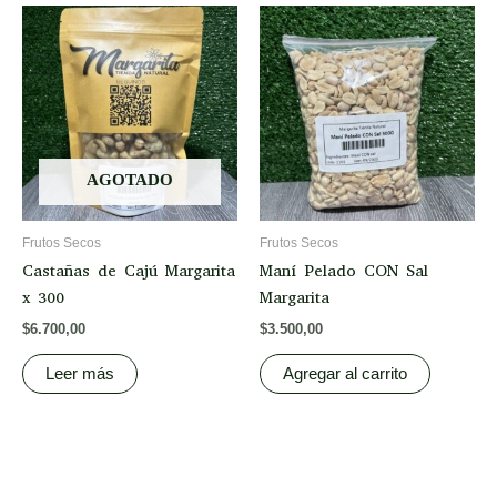
AGOTADO
Frutos Secos
Frutos Secos
Castañas de Cajú Margarita
Maní Pelado CON Sal
x 300
Margarita
$
6.700,00
$
3.500,00
Leer más
Agregar al carrito