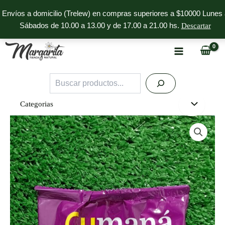
Ir
Envíos a domicilio (Trelew) en compras superiores a $10000 Lunes 
al
Sábados de 10.00 a 13.00 y de 17.00 a 21.00 hs.
Descartar
contenido
Buscar
Categorias
Semillas
de
Zapallo
x
200g
Cumaná
cantidad