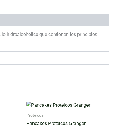
 hidroalcohólico que contienen los principios
Price
This
range:
product
$18.500,00
Proteicos
through
has
Pancakes Proteicos Granger
$20.500,00
multiple