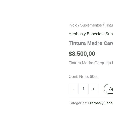
Tintura
Inicio
/
Suplementos
/ Tint
Madre
Hierbas y Especias
,
Sup
Carqueja
Herboristería
Tintura Madre Car
Argentina
cantidad
$
8.500,00
Tintura Madre Carque
Cont. Neto: 60cc
Ag
-
+
Categorías:
Hierbas y Espe