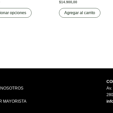
0
$
14.900,00
variants.
The
ionar opciones
Agregar al carrito
options
may
be
chosen
on
the
product
page
CO
 NOSOTROS
Av.
A
28
R MAYORISTA
inf