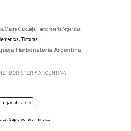
ura Madre Carqueja Herboristería Argentina
lementos
,
Tinturas
queja Herboristería Argentina
ja HERBORISTERÍA ARGENTINA
regar al carrito
cias
,
Suplementos
,
Tinturas