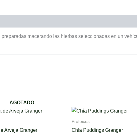
eparadas macerando las hierbas seleccionadas en un vehículo
AGOTADO
This
product
Proteicos
has
de Arveja Granger
Chía Puddings Granger
multiple