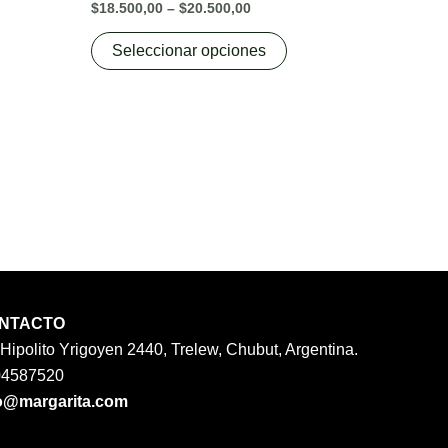
$
18.500,00
–
$
20.500,00
variants.
The
Seleccionar opciones
options
may
be
chosen
on
the
product
page
NTACTO
 Hipolito Yrigoyen 2440, Trelew, Chubut, Argentina.
04587520
o@margarita.com