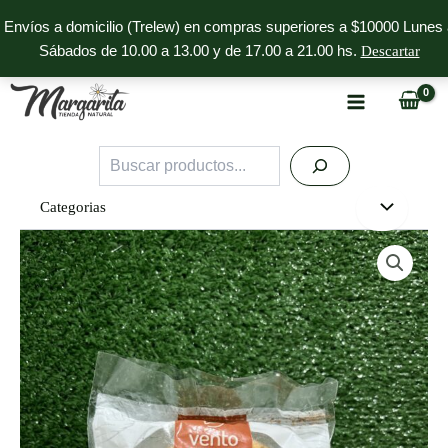
Ir
Envíos a domicilio (Trelew) en compras superiores a $10000 Lunes 
al
Sábados de 10.00 a 13.00 y de 17.00 a 21.00 hs.
Descartar
contenido
Buscar
Categorias
Torta
de
Almendras
Keto
Vento
cantidad