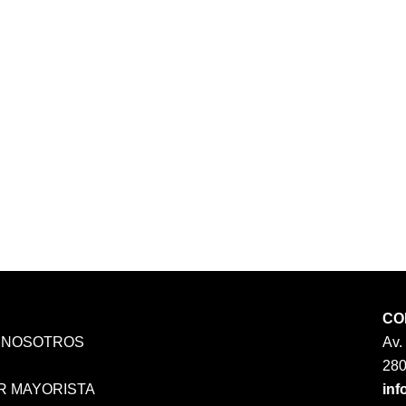
CO
 NOSOTROS
Av.
A
28
R MAYORISTA
inf