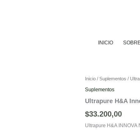
INICIO
SOBR
Ultrapure
Inicio
/
Suplementos
/ Ultr
H&A
Suplementos
Innova
Naturals
Ultrapure H&A Inn
cantidad
$
33.200,00
Ultrapure H&A INNOV