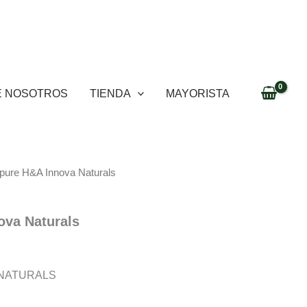
E NOSOTROS
TIENDA
MAYORISTA
apure H&A Innova Naturals
ova Naturals
A NATURALS