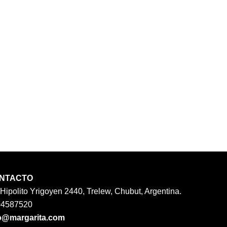
NTACTO
 Hipolito Yrigoyen 2440, Trelew, Chubut, Argentina.
04587520
o@margarita.com