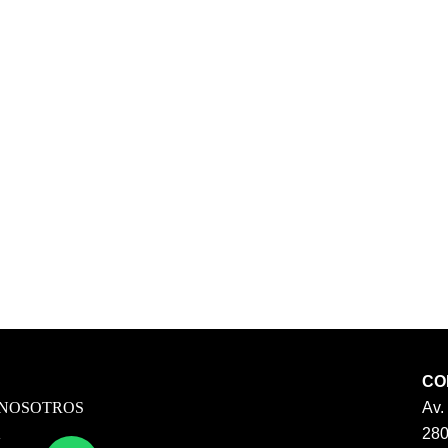
CO
 NOSOTROS
Av.
A
28