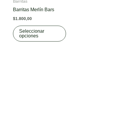
Barritas
has
Barritas Merlín Bars
multiple
$
1.800,00
variants.
The
Seleccionar
opciones
options
may
be
chosen
on
the
product
page