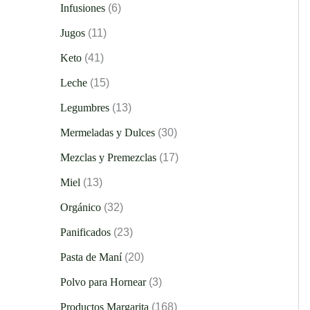
Infusiones
6
Jugos
11
Keto
41
Leche
15
Legumbres
13
Mermeladas y Dulces
30
Mezclas y Premezclas
17
Miel
13
Orgánico
32
Panificados
23
Pasta de Maní
20
Polvo para Hornear
3
Productos Margarita
168