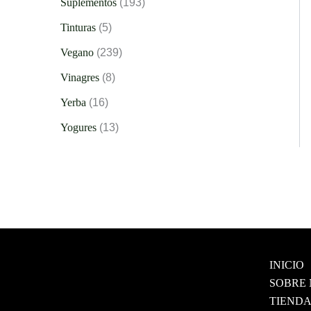
Suplementos
193
Tinturas
5
Vegano
239
Vinagres
8
Yerba
16
Yogures
13
INICIO
SOBRE
TIEND