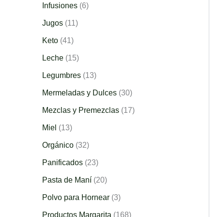
Infusiones
6
Jugos
11
Keto
41
Leche
15
Legumbres
13
Mermeladas y Dulces
30
Mezclas y Premezclas
17
Miel
13
Orgánico
32
Panificados
23
Pasta de Maní
20
Polvo para Hornear
3
Productos Margarita
168