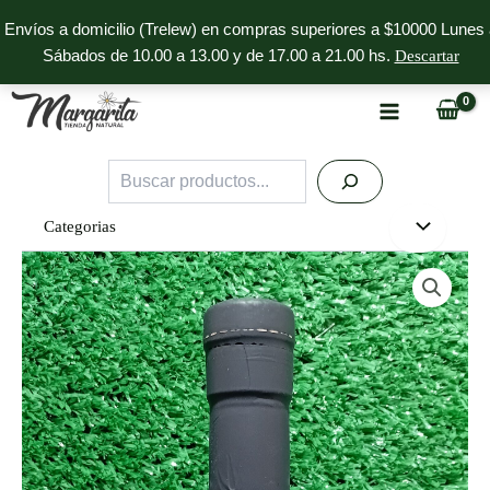
Ir
Envíos a domicilio (Trelew) en compras superiores a $10000 Lunes 
al
Sábados de 10.00 a 13.00 y de 17.00 a 21.00 hs.
Descartar
contenido
Buscar
Categorias
Aceto
Balsamico
Ahumado
Millan
cantidad