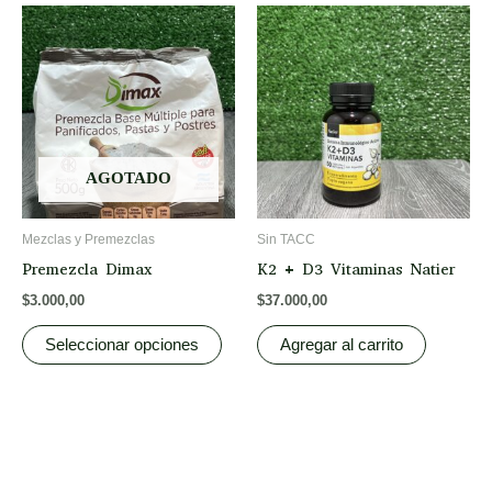
This
product
has
multiple
variants.
The
options
AGOTADO
may
be
Mezclas y Premezclas
Sin TACC
chosen
Premezcla Dimax
K2 + D3 Vitaminas Natier
on
$
3.000,00
$
37.000,00
the
product
Seleccionar opciones
Agregar al carrito
page