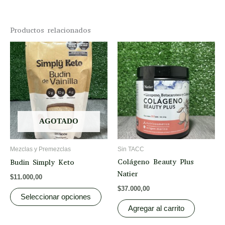
Productos relacionados
This
product
has
multiple
variants.
The
options
AGOTADO
may
be
Mezclas y Premezclas
Sin TACC
chosen
Colágeno Beauty Plus
Budin Simply Keto
on
Natier
$
11.000,00
the
$
37.000,00
product
Seleccionar opciones
page
Agregar al carrito