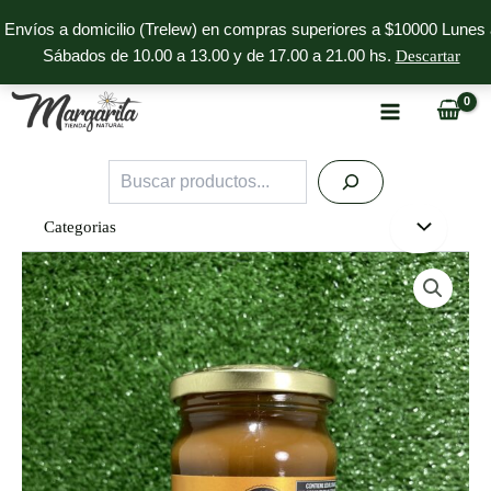
Ir
Envíos a domicilio (Trelew) en compras superiores a $10000 Lunes 
al
Sábados de 10.00 a 13.00 y de 17.00 a 21.00 hs.
Descartar
contenido
Buscar
Categorias
Dulce
de
Leche
Repostero
con
Stevia
Doña
Magdalena
cantidad