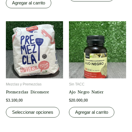
Agregar al carrito
This
product
has
multiple
variants.
The
options
may
be
Mezclas y Premezclas
Sin TACC
chosen
Premezclas Dicomere
Ajo Negro Natier
on
$
3.100,00
$
20.000,00
the
product
Seleccionar opciones
Agregar al carrito
page