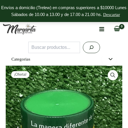
Ir
Envíos a domicilio (Trelew) en compras superiores a $10000 Lunes 
al
Sábados de 10.00 a 13.00 y de 17.00 a 21.00 hs.
Descartar
contenido
Buscar
Categorias
Stevia
Original
Current
en
¡Oferta!
price
price
polvo
Dulri
was:
is:
cantidad
$9.500,00.
$8.900,00.