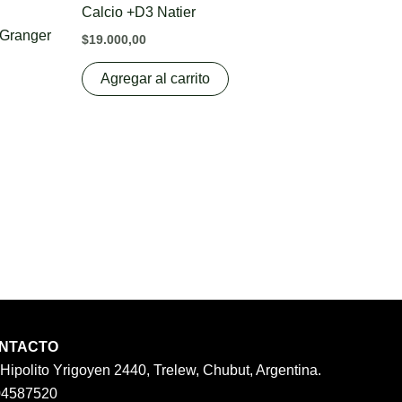
Calcio +D3 Natier
 Granger
$
19.000,00
Agregar al carrito
NTACTO
 Hipolito Yrigoyen 2440, Trelew, Chubut, Argentina.
04587520