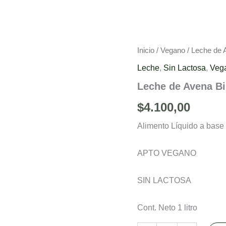
Leche
Inicio
/
Vegano
/ Leche de 
de
Leche
,
Sin Lactosa
,
Veg
Avena
Biba
Leche de Avena B
cantidad
$
4.100,00
Alimento Líquido a bas
APTO VEGANO
SIN LACTOSA
Cont. Neto 1 litro