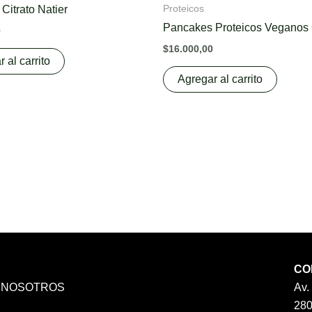
Proteicos
Citrato Natier
Pancakes Proteicos Veganos
0
$
16.000,00
 al carrito
Agregar al carrito
CO
 NOSOTROS
Av.
A
28