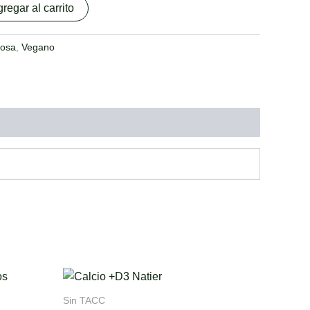
regar al carrito
tosa
,
Vegano
Sin TACC