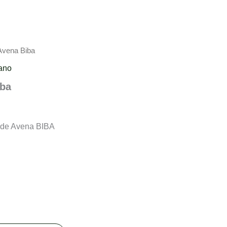
Avena Biba
ano
iba
e de Avena BIBA